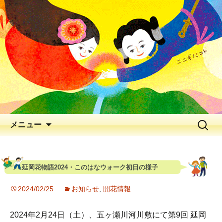
出会いの聖地 神と人と花が出逢う、
早春の五ヶ瀬川
延岡花物語 2026
メニュー
延岡花物語2024・このはなウォーク初日の様子
2024/02/25
お知らせ
,
開花情報
2024年2月24日（土）、五ヶ瀬川河川敷にて第9回 延岡