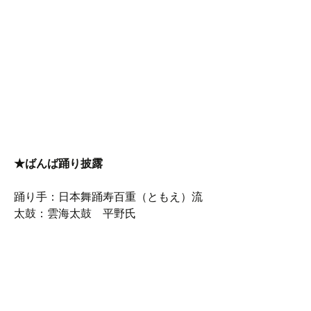
★ばんば踊り披露
踊り手：日本舞踊寿百重（ともえ）流
太鼓：雲海太鼓 平野氏