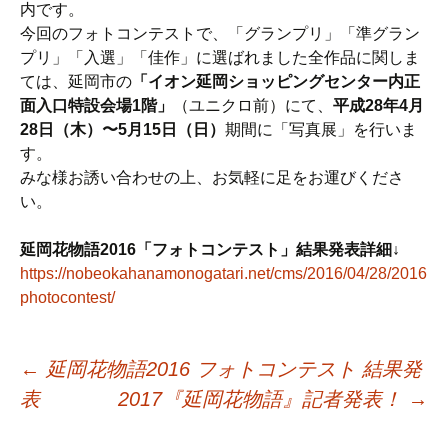
内です。
今回のフォトコンテストで、「グランプリ」「準グラン
プリ」「入選」「佳作」に選ばれました全作品に関しま
ては、延岡市の
「イオン延岡ショッピングセンター内正
面入口特設会場1階」
（ユニクロ前）にて、
平成28年4月
28日（木）〜5月15日（日）
期間に「写真展」を行いま
す。
みな様お誘い合わせの上、お気軽に足をお運びくださ
い。
延岡花物語2016「フォトコンテスト」結果発表詳細↓
https://nobeokahanamonogatari.net/cms/2016/04/28/2016
photocontest/
←
延岡花物語2016 フォトコンテスト 結果発
表
2017『延岡花物語』記者発表！
→