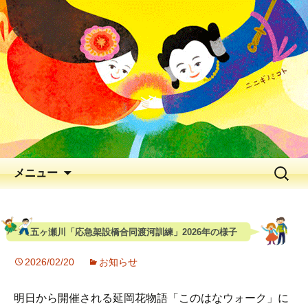
出会いの聖地 神と人と花が出逢う、
早春の五ヶ瀬川
延岡花物語 2026
メニュー
五ヶ瀬川「応急架設橋合同渡河訓練」2026年の様子
2026/02/20
お知らせ
明日から開催される延岡花物語「このはなウォーク」に