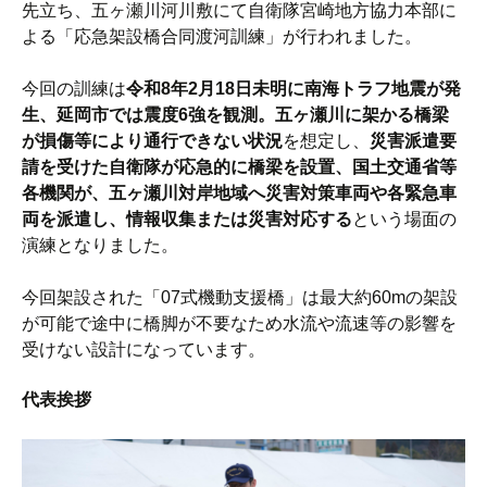
先立ち、五ヶ瀬川河川敷にて自衛隊宮崎地方協力本部に
よる「応急架設橋合同渡河訓練」が行われました。
今回の訓練は
令和8年2月18日未明に南海トラフ地震が発
生、延岡市では震度6強を観測。五ヶ瀬川に架かる橋梁
が損傷等により通行できない状況
を想定し、
災害派遣要
請を受けた自衛隊が応急的に橋梁を設置、国土交通省等
各機関が、五ヶ瀬川対岸地域へ災害対策車両や各緊急車
両を派遣し、情報収集または災害対応する
という場面の
演練となりました。
今回架設された「07式機動支援橋」は最大約60mの架設
が可能で途中に橋脚が不要なため水流や流速等の影響を
受けない設計になっています。
代表挨拶