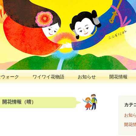
人と花が出逢う、早春の五ヶ瀬川
 2026
なウォーク
ワイワイ花物語
お知らせ
開花情報
木） 開花情報（晴）
カテ
お知
開花