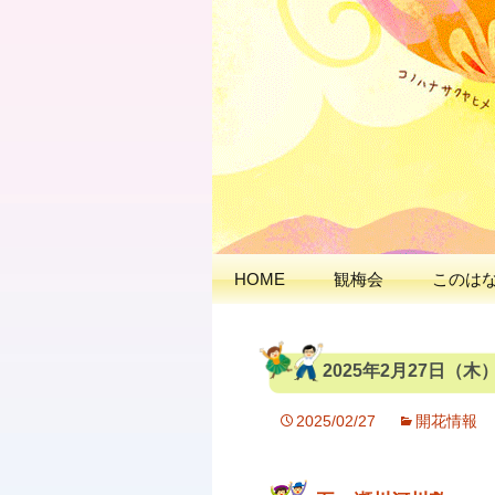
出会いの聖地 神と
延岡花物語
HOME
観梅会
このは
2025年2月27日（
2025/02/27
開花情報