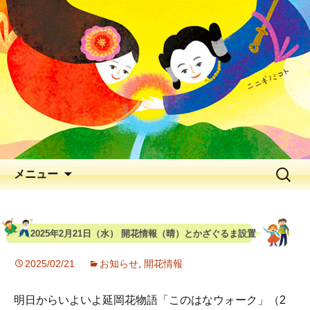
出会いの聖地 神と人と花が出逢う、
早春の五ヶ瀬川
延岡花物語 2026
メニュー
2025年2月21日（水） 開花情報（晴）とかざぐるま設置
2025/02/21
お知らせ
,
開花情報
明日からいよいよ延岡花物語「このはなウォーク」（2