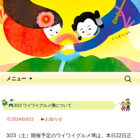
出会いの聖地 神と人と花が出逢う、
早春の五ヶ瀬川
延岡花物語 2026
メニュー
3/23 ワイワイグルメ博について
2024/03/22
お知らせ
3/23（土）開催予定のワイワイグルメ博は、本日22日正