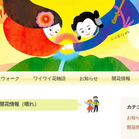
人と花が出逢う、早春の五ヶ瀬川
 2026
なウォーク
ワイワイ花物語
お知らせ
開花情報
） 開花情報（晴れ）
カテ
お知
開花