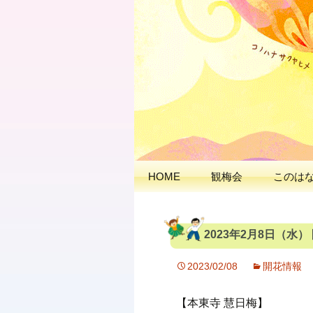
出会いの聖地 神と
延岡花物語
HOME
観梅会
このは
2023年2月8日（水
2023/02/08
開花情報
【本東寺 慧日梅】