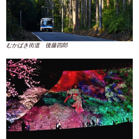
むかばき街道 後藤四郎