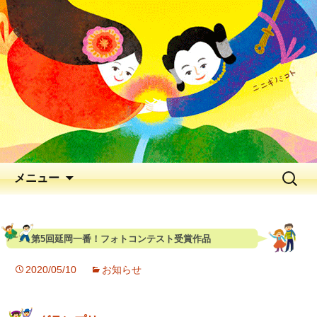
出会いの聖地 神と人と花が出逢う、
早春の五ヶ瀬川
延岡花物語 2026
メニュー
第5回延岡一番！フォトコンテスト受賞作品
2020/05/10
お知らせ