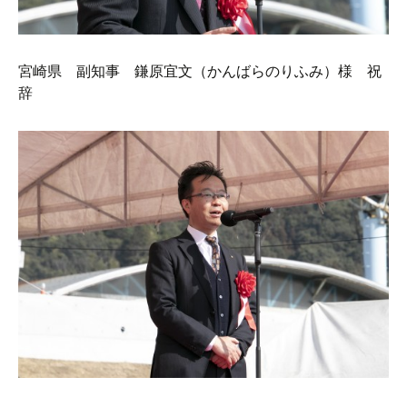
宮崎県 副知事 鎌原宜文（かんばらのりふみ）様 祝
辞