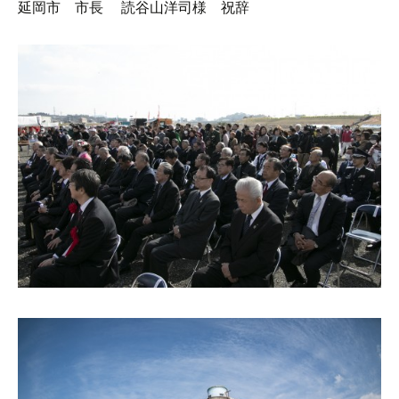
延岡市 市長 読谷山洋司様 祝辞