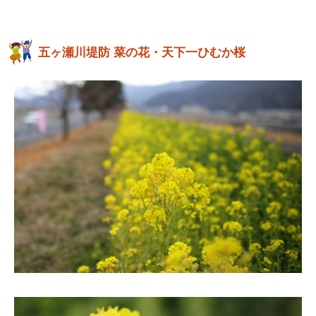
五ヶ瀬川堤防 菜の花・天下一ひむか桜