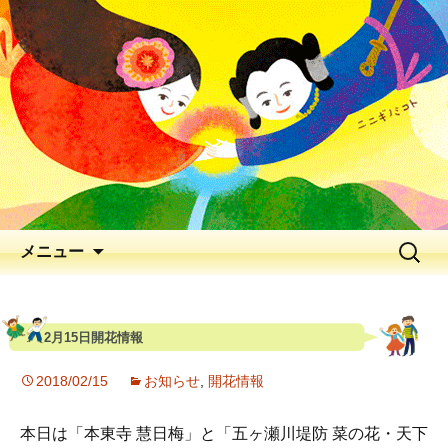
出会いの聖地 神と人と花が出逢う、
早春の五ヶ瀬川
延岡花物語 2026
メニュー
2月15日開花情報
2018/02/15
お知らせ
,
開花情報
本日は「本東寺 慧日梅」と「五ヶ瀬川堤防 菜の花・天下