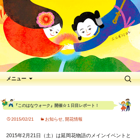
出会いの聖地 神と人と花が出逢う、
早春の五ヶ瀬川
延岡花物語 2026
メニュー
『このはなウォーク』開催☆１日目レポート！
2015/02/21
お知らせ
,
開花情報
2015年2月21日（土）は延岡花物語のメインイベントと