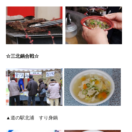
☆三北鍋合戦☆
▲道の駅北浦 すり身鍋