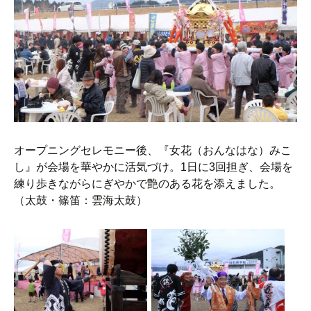
オープニングセレモニー後、『女花（おんなはな）みこ
し』が会場を華やかに活気づけ。1日に3回担ぎ、会場を
練り歩きながらにぎやかで艶のある花を添えました。
（太鼓・篠笛：雲海太鼓）