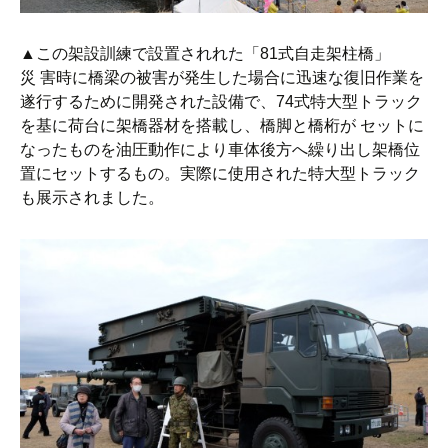
▲この架設訓練で設置されれた「81式自走架柱橋」
災 害時に橋梁の被害が発生した場合に迅速な復旧作業を
遂行するために開発された設備で、74式特大型トラック
を基に荷台に架橋器材を搭載し、橋脚と橋桁が セットに
なったものを油圧動作により車体後方へ繰り出し架橋位
置にセットするもの。実際に使用された特大型トラック
も展示されました。