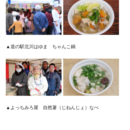
▲道の駅北川はゆま ちゃんこ鍋
▲よっちみろ屋 自然薯（じねんじょ）なべ