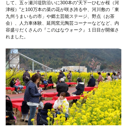
して、五ヶ瀬川堤防沿いに300本の”天下一ひむか桜（河
津桜）”と100万本の菜の花が咲き誇る中、河川敷の「東
九州うまいもの市」や郷土芸能ステージ、野点（お茶
会）、人力車体験、延岡窯元陶芸コーナーなどなど、内
容盛りだくさんの『このはなウォーク』１日目が開催さ
れました。