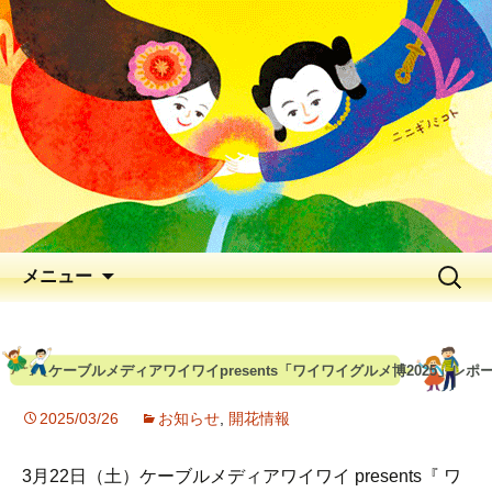
出会いの聖地 神と人と花が出逢う、
早春の五ヶ瀬川
延岡花物語 2026
メニュー
ケーブルメディアワイワイpresents「ワイワイグルメ博2025」レポ
2025/03/26
お知らせ
,
開花情報
3月22日（土）ケーブルメディアワイワイ presents『 ワ