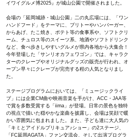
イワイグルメ博2025』が城山公園で開催されました。
会場の「延岡城跡・城山公園」二の丸広場には、「ワン
ハンドフード」をテーマに、ブリトーやハンバーガー、
からあげ、たこ焼き、ポテト等の食事系や、ソフトクリ
ーム、チュロス等のスイーツ系、地酒やソフトドリンク
など、食べ歩きしやすいグルメが県内各地から大集合！
今年登場した「サンリオカフェワゴン」では、キャラク
ターのクレープやオリジナルグッズの販売が行われ、オ
ープン早々にクレープが完売する程の人気となりまし
た。
ステージプログラムにおいては、「ミュージックライ
ブ」には企業CM曲や映画音楽を手がけ、ACC・JAA等
で賞を多数受賞する「iima」が登場。日常の景色を独特
の視点で描いた穏やかな楽曲を披露し、会場は笑顔で暖
かい雰囲気に包まれました。また、子ども達に大人気の
「キミとアイドルプリキュア♪ショー」の2ステージ、
「FC延岡AGATA」ファン交流会、そして出演プログラ