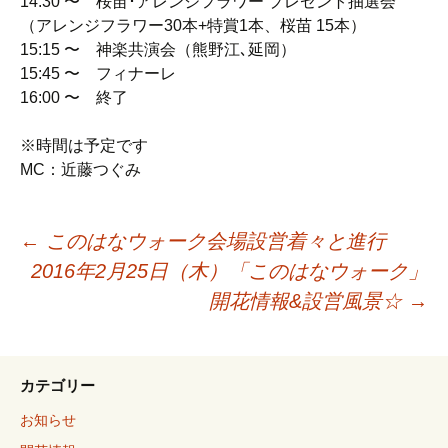
14:30 〜 桜苗･アレンジフラワー プレゼント抽選会
（アレンジフラワー30本+特賞1本、桜苗 15本）
15:15 〜 神楽共演会（熊野江､延岡）
15:45 〜 フィナーレ
16:00 〜 終了
※時間は予定です
MC：近藤つぐみ
←
このはなウォーク会場設営着々と進行
2016年2月25日（木）「このはなウォーク」
開花情報&設営風景☆
→
カテゴリー
お知らせ