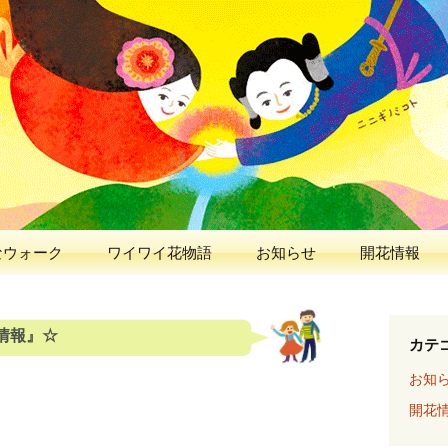
人と花が出逢う、早春の五ヶ瀬川
 2026
なウォーク
ワイワイ花物語
お知らせ
開花情報
花情報』☆
カテ
お知
開花