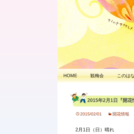
出会いの聖地 神と
延岡花物語
HOME
観梅会
このは
2015年2月1日『開
2015/02/01
開花情報
2月1日（日）晴れ